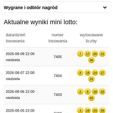
Wygrane i odbiór nagród
Aktualne wyniki mini lotto:
data/dzień
numer
wylosowane
losowania
losowania
liczby
2026-08-08 22:00
7
17
26
31
7405
niedziela
36
2026-08-07 22:00
9
18
24
27
7404
niedziela
35
2026-08-06 22:00
2
8
18
32
7403
niedziela
40
2026-08-05 22:00
3
16
25
36