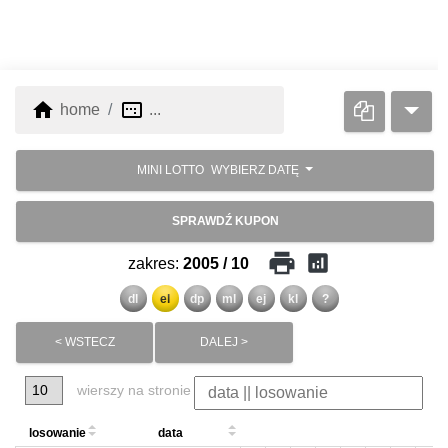
home
image_aspect_ratio
home
...
MINI LOTTO
WYBIERZ DATĘ
SPRAWDŹ KUPON
print
analytics
zakres:
2005 / 10
dl
el
dp
ml
ej
kl
?
< WSTECZ
DALEJ >
wierszy na stronie
losowanie
data