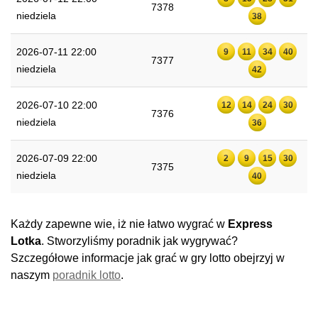
7378
niedziela
38
2026-07-11 22:00
9
11
34
40
7377
niedziela
42
2026-07-10 22:00
12
14
24
30
7376
niedziela
36
2026-07-09 22:00
2
9
15
30
7375
niedziela
40
Każdy zapewne wie, iż nie łatwo wygrać w
Express
Lotka
. Stworzyliśmy poradnik jak wygrywać?
Szczegółowe informacje jak grać w gry lotto obejrzyj w
naszym
poradnik lotto
.