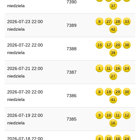
7390
niedziela
37
2026-07-23 22:00
8
27
28
33
7389
niedziela
42
2026-07-22 22:00
15
17
20
38
7388
niedziela
39
2026-07-21 22:00
1
11
16
24
7387
niedziela
27
2026-07-20 22:00
8
19
29
30
7386
niedziela
41
2026-07-19 22:00
9
10
11
12
7385
niedziela
16
2026-07-18 22:00
4
10
16
24