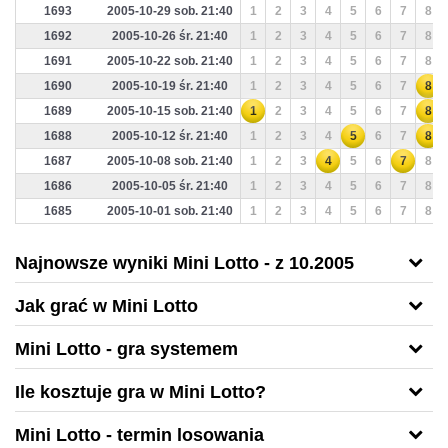
1693
2005-10-29 sob. 21:40
1
2
3
4
5
6
7
8
1692
2005-10-26 śr. 21:40
1
2
3
4
5
6
7
8
1691
2005-10-22 sob. 21:40
1
2
3
4
5
6
7
8
1690
2005-10-19 śr. 21:40
1
2
3
4
5
6
7
8
1689
2005-10-15 sob. 21:40
1
2
3
4
5
6
7
8
1688
2005-10-12 śr. 21:40
1
2
3
4
5
6
7
8
1687
2005-10-08 sob. 21:40
1
2
3
4
5
6
7
8
1686
2005-10-05 śr. 21:40
1
2
3
4
5
6
7
8
1685
2005-10-01 sob. 21:40
1
2
3
4
5
6
7
8
Najnowsze wyniki Mini Lotto - z 10.2005
Jak grać w Mini Lotto
Mini Lotto
- gra systemem
Ile kosztuje gra w Mini Lotto?
Mini Lotto - termin losowania