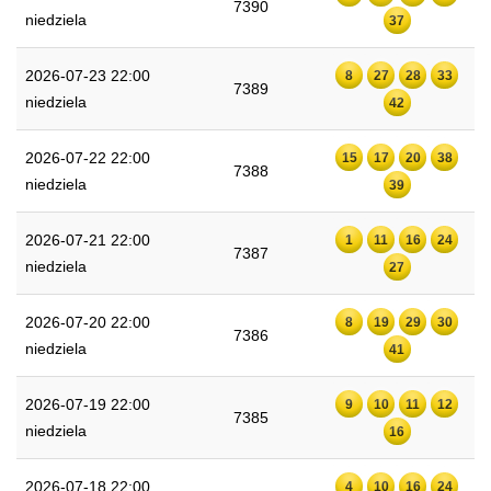
7390
niedziela
37
2026-07-23 22:00
8
27
28
33
7389
niedziela
42
2026-07-22 22:00
15
17
20
38
7388
niedziela
39
2026-07-21 22:00
1
11
16
24
7387
niedziela
27
2026-07-20 22:00
8
19
29
30
7386
niedziela
41
2026-07-19 22:00
9
10
11
12
7385
niedziela
16
2026-07-18 22:00
4
10
16
24