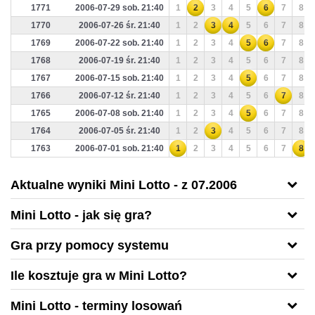
1771
2006-07-29 sob. 21:40
1
2
3
4
5
6
7
8
1770
2006-07-26 śr. 21:40
1
2
3
4
5
6
7
8
1769
2006-07-22 sob. 21:40
1
2
3
4
5
6
7
8
1768
2006-07-19 śr. 21:40
1
2
3
4
5
6
7
8
1767
2006-07-15 sob. 21:40
1
2
3
4
5
6
7
8
1766
2006-07-12 śr. 21:40
1
2
3
4
5
6
7
8
1765
2006-07-08 sob. 21:40
1
2
3
4
5
6
7
8
1764
2006-07-05 śr. 21:40
1
2
3
4
5
6
7
8
1763
2006-07-01 sob. 21:40
1
2
3
4
5
6
7
8
Aktualne wyniki Mini Lotto - z 07.2006
Mini Lotto - jak się gra?
Gra przy pomocy systemu
Ile kosztuje gra w Mini Lotto?
Mini Lotto - terminy losowań