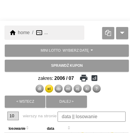
home
image_aspect_ratio
home
...
MINI LOTTO
WYBIERZ DATĘ
SPRAWDŹ KUPON
print
analytics
zakres:
2006 / 07
dl
el
dp
ml
ej
kl
?
< WSTECZ
DALEJ >
wierszy na stronie
losowanie
data