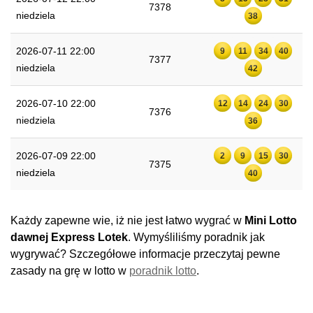
7378
niedziela
38
2026-07-11 22:00
9
11
34
40
7377
niedziela
42
2026-07-10 22:00
12
14
24
30
7376
niedziela
36
2026-07-09 22:00
2
9
15
30
7375
niedziela
40
Każdy zapewne wie, iż nie jest łatwo wygrać w
Mini Lotto
dawnej Express Lotek
. Wymyśliliśmy poradnik jak
wygrywać? Szczegółowe informacje przeczytaj pewne
zasady na grę w lotto w
poradnik lotto
.