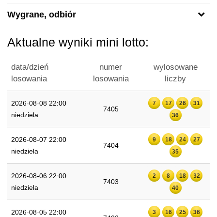
Wygrane, odbiór
Aktualne wyniki mini lotto:
data/dzień
numer
wylosowane
losowania
losowania
liczby
2026-08-08 22:00
7
17
26
31
7405
niedziela
36
2026-08-07 22:00
9
18
24
27
7404
niedziela
35
2026-08-06 22:00
2
8
18
32
7403
niedziela
40
2026-08-05 22:00
3
16
25
36