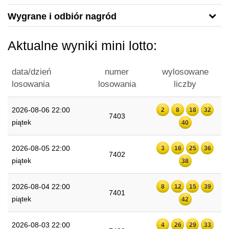
Wygrane i odbiór nagród
Aktualne wyniki mini lotto:
data/dzień
numer
wylosowane
losowania
losowania
liczby
2026-08-06 22:00
2
8
18
32
7403
piątek
40
2026-08-05 22:00
3
16
25
36
7402
piątek
38
2026-08-04 22:00
8
12
15
39
7401
piątek
42
2026-08-03 22:00
4
26
29
33