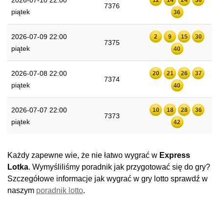
2026-07-10 22:00
7376
piątek
36
2026-07-09 22:00
2
9
15
30
7375
piątek
40
2026-07-08 22:00
20
21
26
37
7374
piątek
40
2026-07-07 22:00
10
18
28
36
7373
piątek
42
Każdy zapewne wie, że nie łatwo wygrać w
Express
Lotka
. Wymyśliliśmy poradnik jak przygotować się do gry?
Szczegółowe informacje jak wygrać w gry lotto sprawdź w
naszym
poradnik lotto
.