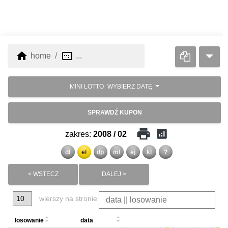
home
image_aspect_ratio
home
...
MINI LOTTO
WYBIERZ DATĘ
SPRAWDŹ KUPON
print
analytics
zakres:
2008 / 02
dl
el
dp
ml
ej
kl
?
< WSTECZ
DALEJ >
wierszy na stronie
losowanie
data