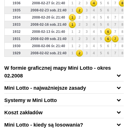
1936
2008-02-27 śr. 21:40
1
2
3
4
5
6
7
8
1935
2008-02-23 sob. 21:40
1
2
3
4
5
6
7
8
1934
2008-02-20 śr. 21:40
1
2
3
4
5
6
7
8
1933
2008-02-16 sob. 21:40
1
2
3
4
5
6
7
8
1932
2008-02-13 śr. 21:40
1
2
3
4
5
6
7
8
1931
2008-02-09 sob. 21:40
1
2
3
4
5
6
7
8
1930
2008-02-06 śr. 21:40
1
2
3
4
5
6
7
8
1929
2008-02-02 sob. 21:40
1
2
3
4
5
6
7
8
W formie graficznej mapy Mini Lotto - okres
02.2008
Mini Lotto - najważniejsze zasady
Systemy w Mini Lotto
Koszt zakładów
Mini Lotto - kiedy są losowania?