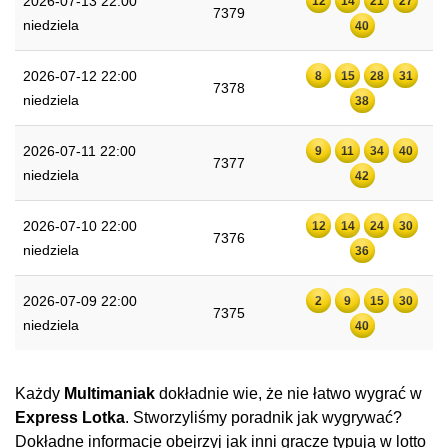
2026-07-13 22:00
12
14
21
27
7379
niedziela
40
2026-07-12 22:00
8
15
28
31
7378
niedziela
38
2026-07-11 22:00
9
11
34
40
7377
niedziela
42
2026-07-10 22:00
12
14
24
30
7376
niedziela
36
2026-07-09 22:00
2
9
15
30
7375
niedziela
40
Każdy
Multimaniak
dokładnie wie, że nie łatwo wygrać w
Express Lotka
. Stworzyliśmy poradnik jak wygrywać?
Dokładne informacje obejrzyj jak inni gracze typują w lotto