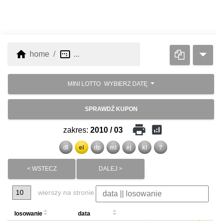
home
image_aspect_ratio
home
...
MINI LOTTO
WYBIERZ DATĘ
SPRAWDŹ KUPON
print
analytics
zakres:
2010 / 03
dl
el
dp
ml
ej
kl
?
< WSTECZ
DALEJ >
wierszy na stronie
losowanie
data