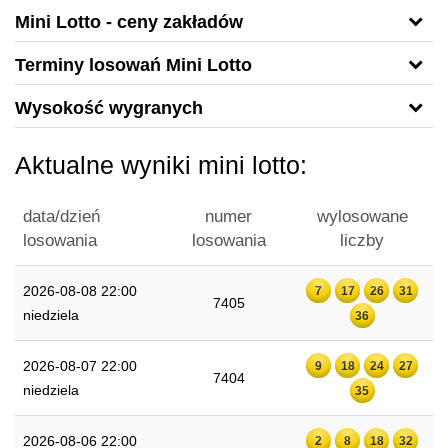
Mini Lotto - ceny zakładów
Terminy losowań Mini Lotto
Wysokość wygranych
Aktualne wyniki mini lotto:
data/dzień
numer
wylosowane
losowania
losowania
liczby
2026-08-08 22:00
7
17
26
31
7405
niedziela
36
2026-08-07 22:00
9
18
24
27
7404
niedziela
35
2026-08-06 22:00
2
8
18
32