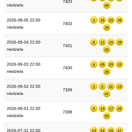
7403
niedziela
40
2026-08-05 22:00
3
16
25
36
7402
niedziela
38
2026-08-04 22:00
8
12
15
39
7401
niedziela
42
2026-08-03 22:00
4
26
29
33
7400
niedziela
36
2026-08-02 22:00
3
5
11
15
7399
niedziela
41
2026-08-01 22:00
9
14
17
26
7398
niedziela
40
2026-07-31 22:00
13
22
25
27