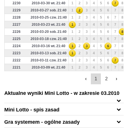
2230
2010-03-30 wt. 21:40
1
2
3
4
5
6
7
8
2229
2010-03-27 sob. 21:40
1
2
3
4
5
6
7
8
2228
2010-03-25 czw. 21:40
1
2
3
4
5
6
7
8
2227
2010-03-23 wt. 21:40
1
2
3
4
5
6
7
8
2226
2010-03-20 sob. 21:40
1
2
3
4
5
6
7
8
2225
2010-03-18 czw. 21:40
1
2
3
4
5
6
7
8
2224
2010-03-16 wt. 21:40
1
2
3
4
5
6
7
8
2223
2010-03-13 sob. 21:40
1
2
3
4
5
6
7
8
2222
2010-03-11 czw. 21:40
1
2
3
4
5
6
7
8
2221
2010-03-09 wt. 21:40
1
2
3
4
5
6
7
8
‹
1
2
›
Aktualne wyniki Mini Lotto - w zakresie 03.2010
Mini Lotto - spis zasad
Gra systemem - ogólne zasady