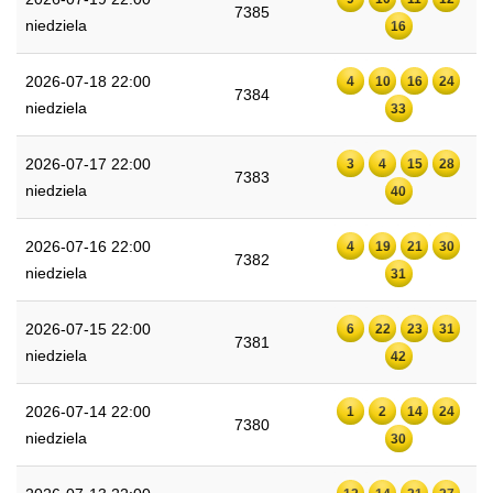
7385
niedziela
16
2026-07-18 22:00
4
10
16
24
7384
niedziela
33
2026-07-17 22:00
3
4
15
28
7383
niedziela
40
2026-07-16 22:00
4
19
21
30
7382
niedziela
31
2026-07-15 22:00
6
22
23
31
7381
niedziela
42
2026-07-14 22:00
1
2
14
24
7380
niedziela
30