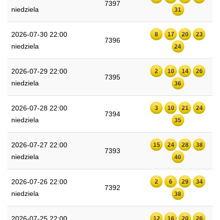
7397
niedziela
31
2026-07-30 22:00
8
17
20
23
7396
niedziela
24
2026-07-29 22:00
2
10
14
26
7395
niedziela
36
2026-07-28 22:00
3
10
21
24
7394
niedziela
35
2026-07-27 22:00
15
24
28
38
7393
niedziela
40
2026-07-26 22:00
2
6
29
34
7392
niedziela
38
2026-07-25 22:00
12
16
20
26