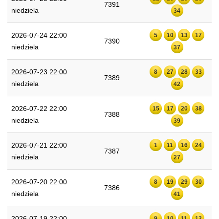
7391
niedziela
34
2026-07-24 22:00
5
10
13
17
7390
niedziela
37
2026-07-23 22:00
8
27
28
33
7389
niedziela
42
2026-07-22 22:00
15
17
20
38
7388
niedziela
39
2026-07-21 22:00
1
11
16
24
7387
niedziela
27
2026-07-20 22:00
8
19
29
30
7386
niedziela
41
2026-07-19 22:00
9
10
11
12