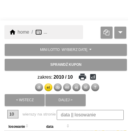
home
image_aspect_ratio
home
...
MINI LOTTO
WYBIERZ DATĘ
SPRAWDŹ KUPON
print
analytics
zakres:
2010 / 10
dl
el
dp
ml
ej
kl
?
< WSTECZ
DALEJ >
wierszy na stronie
losowanie
data