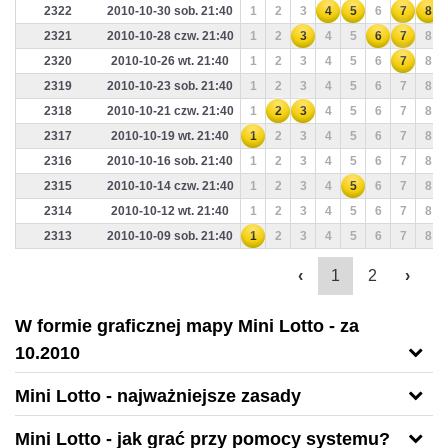
2322
2010-10-30 sob. 21:40
1
2
3
4
5
6
7
8
2321
2010-10-28 czw. 21:40
1
2
3
4
5
6
7
8
2320
2010-10-26 wt. 21:40
1
2
3
4
5
6
7
8
2319
2010-10-23 sob. 21:40
1
2
3
4
5
6
7
8
2318
2010-10-21 czw. 21:40
1
2
3
4
5
6
7
8
2317
2010-10-19 wt. 21:40
1
2
3
4
5
6
7
8
2316
2010-10-16 sob. 21:40
1
2
3
4
5
6
7
8
2315
2010-10-14 czw. 21:40
1
2
3
4
5
6
7
8
2314
2010-10-12 wt. 21:40
1
2
3
4
5
6
7
8
2313
2010-10-09 sob. 21:40
1
2
3
4
5
6
7
8
‹
1
2
›
W formie graficznej mapy Mini Lotto - za
10.2010
Mini Lotto - najważniejsze zasady
Mini Lotto - jak grać przy pomocy systemu?