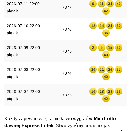
2026-07-11 22:00
9
11
34
40
7377
piątek
42
2026-07-10 22:00
12
14
24
30
7376
piątek
36
2026-07-09 22:00
2
9
15
30
7375
piątek
40
2026-07-08 22:00
20
21
26
37
7374
piątek
40
2026-07-07 22:00
10
18
28
36
7373
piątek
42
Każdy zapewne wie, iż nie łatwo wygrać w
Mini Lotto
dawnej Express Lotek
. Stworzyliśmy poradnik jak