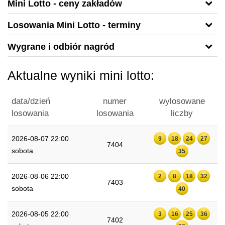
Mini Lotto - ceny zakładów
Losowania Mini Lotto - terminy
Wygrane i odbiór nagród
Aktualne wyniki mini lotto:
data/dzień
numer
wylosowane
losowania
losowania
liczby
2026-08-07 22:00
9
18
24
27
7404
sobota
35
2026-08-06 22:00
2
8
18
32
7403
sobota
40
2026-08-05 22:00
3
16
25
36
7402