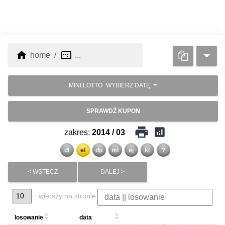
home
image_aspect_ratio
home
...
MINI LOTTO
WYBIERZ DATĘ
SPRAWDŹ KUPON
print
analytics
zakres:
2014 / 03
dl
el
dp
ml
ej
kl
?
< WSTECZ
DALEJ >
wierszy na stronie
losowanie
data