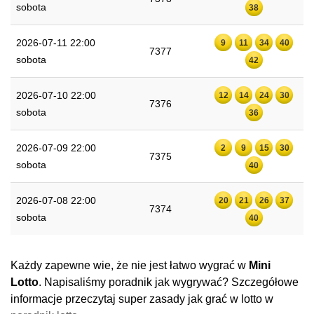
sobota
38
2026-07-11 22:00
9
11
34
40
7377
sobota
42
2026-07-10 22:00
12
14
24
30
7376
sobota
36
2026-07-09 22:00
2
9
15
30
7375
sobota
40
2026-07-08 22:00
20
21
26
37
7374
sobota
40
Każdy zapewne wie, że nie jest łatwo wygrać w
Mini
Lotto
. Napisaliśmy poradnik jak wygrywać? Szczegółowe
informacje przeczytaj super zasady jak grać w lotto w