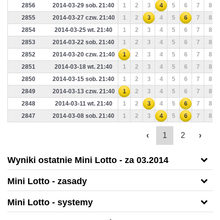
2856
2014-03-29 sob. 21:40
1
2
3
4
5
6
7
8
2855
2014-03-27 czw. 21:40
1
2
3
4
5
6
7
8
2854
2014-03-25 wt. 21:40
1
2
3
4
5
6
7
8
2853
2014-03-22 sob. 21:40
1
2
3
4
5
6
7
8
2852
2014-03-20 czw. 21:40
1
2
3
4
5
6
7
8
2851
2014-03-18 wt. 21:40
1
2
3
4
5
6
7
8
2850
2014-03-15 sob. 21:40
1
2
3
4
5
6
7
8
2849
2014-03-13 czw. 21:40
1
2
3
4
5
6
7
8
2848
2014-03-11 wt. 21:40
1
2
3
4
5
6
7
8
2847
2014-03-08 sob. 21:40
1
2
3
4
5
6
7
8
‹
1
2
›
Wyniki ostatnie Mini Lotto - za 03.2014
Mini Lotto - zasady
Mini Lotto - systemy