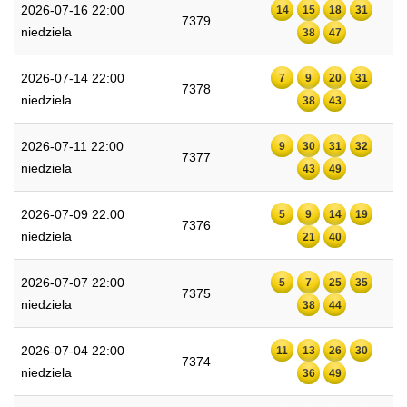
2026-07-16 22:00
14
15
18
31
7379
niedziela
38
47
2026-07-14 22:00
7
9
20
31
7378
niedziela
38
43
2026-07-11 22:00
9
30
31
32
7377
niedziela
43
49
2026-07-09 22:00
5
9
14
19
7376
niedziela
21
40
2026-07-07 22:00
5
7
25
35
7375
niedziela
38
44
2026-07-04 22:00
11
13
26
30
7374
niedziela
36
49