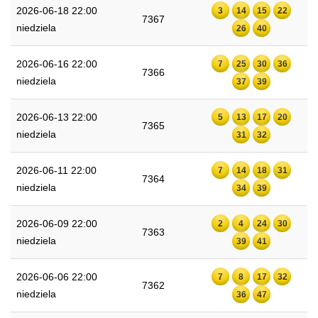
2026-06-18 22:00
3
14
15
22
7367
niedziela
26
40
2026-06-16 22:00
7
25
30
36
7366
niedziela
37
39
2026-06-13 22:00
5
13
17
20
7365
niedziela
31
32
2026-06-11 22:00
7
14
18
31
7364
niedziela
34
39
2026-06-09 22:00
2
4
24
30
7363
niedziela
39
41
2026-06-06 22:00
7
8
17
32
7362
niedziela
36
47