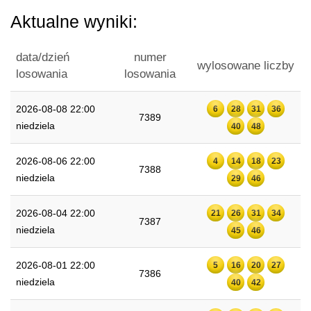
Aktualne wyniki:
data/dzień
numer
wylosowane liczby
losowania
losowania
2026-08-08 22:00
6
28
31
36
7389
niedziela
40
48
2026-08-06 22:00
4
14
18
23
7388
niedziela
29
46
2026-08-04 22:00
21
26
31
34
7387
niedziela
45
46
2026-08-01 22:00
5
16
20
27
7386
niedziela
40
42