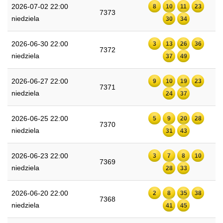
2026-07-02 22:00
8
10
11
23
7373
niedziela
30
34
2026-06-30 22:00
3
13
26
36
7372
niedziela
37
49
2026-06-27 22:00
9
10
19
23
7371
niedziela
24
37
2026-06-25 22:00
5
9
20
28
7370
niedziela
31
43
2026-06-23 22:00
3
7
8
10
7369
niedziela
28
33
2026-06-20 22:00
2
8
35
38
7368
niedziela
41
45