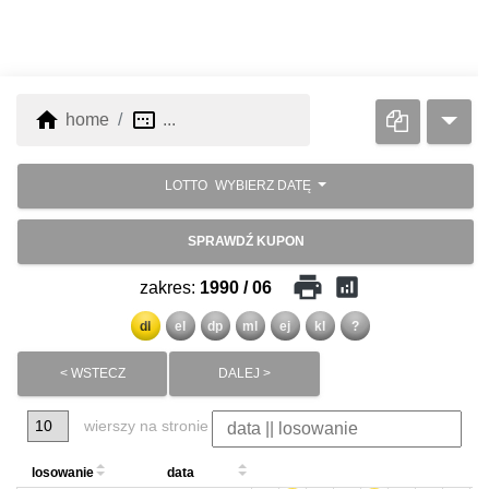
home
image_aspect_ratio
home
...
LOTTO
WYBIERZ DATĘ
SPRAWDŹ KUPON
print
analytics
zakres:
1990 / 06
dl
el
dp
ml
ej
kl
?
< WSTECZ
DALEJ >
wierszy na stronie
losowanie
data