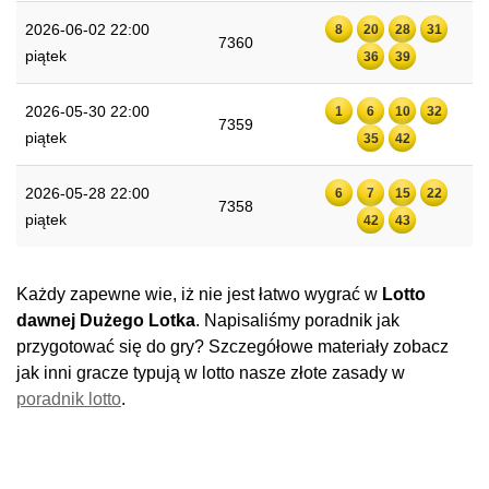
2026-06-02 22:00
8
20
28
31
7360
piątek
36
39
2026-05-30 22:00
1
6
10
32
7359
piątek
35
42
2026-05-28 22:00
6
7
15
22
7358
piątek
42
43
Każdy zapewne wie, iż nie jest łatwo wygrać w
Lotto
dawnej Dużego Lotka
. Napisaliśmy poradnik jak
przygotować się do gry? Szczegółowe materiały zobacz
jak inni gracze typują w lotto nasze złote zasady w
poradnik lotto
.