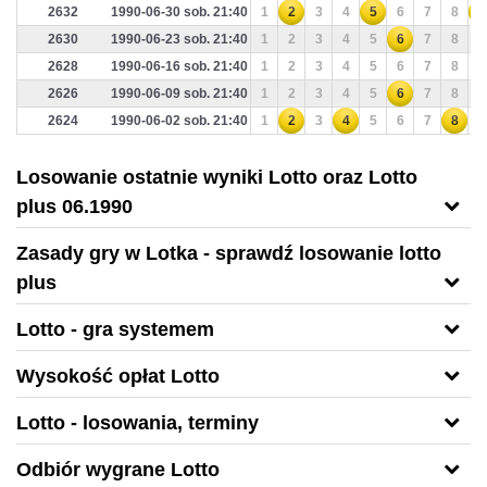
2632
1990-06-30 sob. 21:40
1
2
3
4
5
6
7
8
9
2630
1990-06-23 sob. 21:40
1
2
3
4
5
6
7
8
9
2628
1990-06-16 sob. 21:40
1
2
3
4
5
6
7
8
9
2626
1990-06-09 sob. 21:40
1
2
3
4
5
6
7
8
9
2624
1990-06-02 sob. 21:40
1
2
3
4
5
6
7
8
9
Losowanie ostatnie wyniki Lotto oraz Lotto
plus 06.1990
Zasady gry w Lotka - sprawdź losowanie lotto
plus
Lotto - gra systemem
Wysokość opłat Lotto
Lotto - losowania, terminy
Odbiór wygrane Lotto