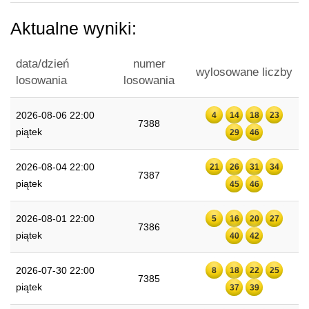
Aktualne wyniki:
data/dzień
numer
wylosowane liczby
losowania
losowania
2026-08-06 22:00
4
14
18
23
7388
piątek
29
46
2026-08-04 22:00
21
26
31
34
7387
piątek
45
46
2026-08-01 22:00
5
16
20
27
7386
piątek
40
42
2026-07-30 22:00
8
18
22
25
7385
piątek
37
39