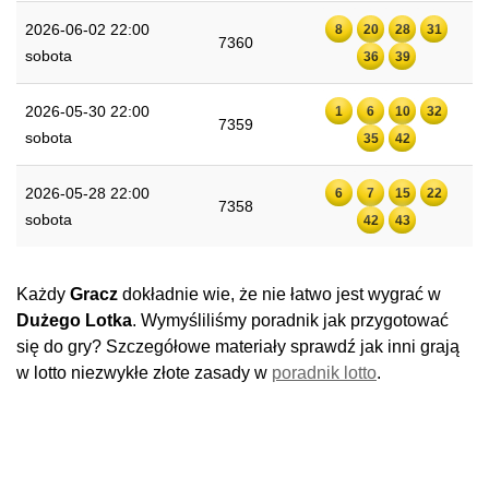
2026-06-02 22:00
8
20
28
31
7360
sobota
36
39
2026-05-30 22:00
1
6
10
32
7359
sobota
35
42
2026-05-28 22:00
6
7
15
22
7358
sobota
42
43
Każdy
Gracz
dokładnie wie, że nie łatwo jest wygrać w
Dużego Lotka
. Wymyśliliśmy poradnik jak przygotować
się do gry? Szczegółowe materiały sprawdź jak inni grają
w lotto niezwykłe złote zasady w
poradnik lotto
.