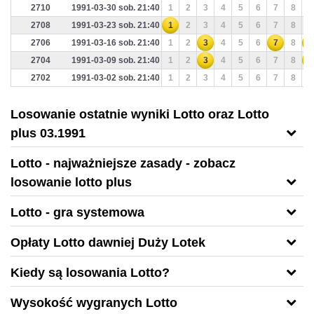
2710
1991-03-30 sob. 21:40
1
2
3
4
5
6
7
8
9
2708
1991-03-23 sob. 21:40
1
2
3
4
5
6
7
8
9
2706
1991-03-16 sob. 21:40
1
2
3
4
5
6
7
8
9
2704
1991-03-09 sob. 21:40
1
2
3
4
5
6
7
8
9
2702
1991-03-02 sob. 21:40
1
2
3
4
5
6
7
8
9
Losowanie ostatnie wyniki Lotto oraz Lotto
plus 03.1991
Lotto - najważniejsze zasady - zobacz
losowanie lotto plus
Lotto - gra systemowa
Opłaty Lotto dawniej Duży Lotek
Kiedy są losowania Lotto?
Wysokość wygranych Lotto