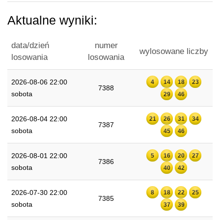
Aktualne wyniki:
data/dzień
numer
wylosowane liczby
losowania
losowania
2026-08-06 22:00
4
14
18
23
7388
sobota
29
46
2026-08-04 22:00
21
26
31
34
7387
sobota
45
46
2026-08-01 22:00
5
16
20
27
7386
sobota
40
42
2026-07-30 22:00
8
18
22
25
7385
sobota
37
39