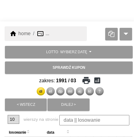
home
image_aspect_ratio
home
...
LOTTO
WYBIERZ DATĘ
SPRAWDŹ KUPON
print
analytics
zakres:
1991 / 03
dl
el
dp
ml
ej
kl
?
< WSTECZ
DALEJ >
wierszy na stronie
losowanie
data