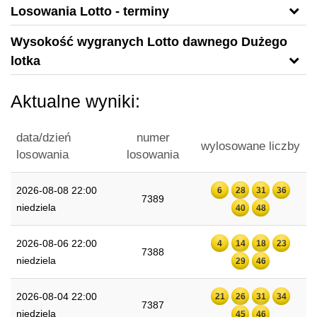
Losowania Lotto - terminy
Wysokość wygranych Lotto dawnego Dużego
lotka
Aktualne wyniki:
data/dzień
numer
wylosowane liczby
losowania
losowania
2026-08-08 22:00
6
28
31
36
7389
niedziela
40
48
2026-08-06 22:00
4
14
18
23
7388
niedziela
29
46
2026-08-04 22:00
21
26
31
34
7387
niedziela
45
46