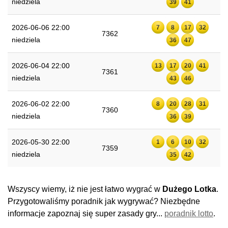
niedziela
39
41
2026-06-06 22:00
7
8
17
32
7362
niedziela
36
47
2026-06-04 22:00
13
17
20
41
7361
niedziela
43
46
2026-06-02 22:00
8
20
28
31
7360
niedziela
36
39
2026-05-30 22:00
1
6
10
32
7359
niedziela
35
42
Wszyscy wiemy, iż nie jest łatwo wygrać w
Dużego Lotka
.
Przygotowaliśmy poradnik jak wygrywać? Niezbędne
informacje zapoznaj się super zasady gry...
poradnik lotto
.