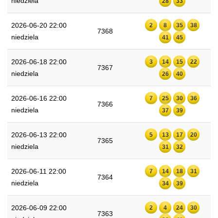
niedziela
28
33
2026-06-20 22:00
2
8
35
38
7368
niedziela
41
45
2026-06-18 22:00
3
14
15
22
7367
niedziela
26
40
2026-06-16 22:00
7
25
30
36
7366
niedziela
37
39
2026-06-13 22:00
5
13
17
20
7365
niedziela
31
32
2026-06-11 22:00
7
14
18
31
7364
niedziela
34
39
2026-06-09 22:00
2
4
24
30
7363