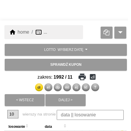
home
image_aspect_ratio
home
...
LOTTO
WYBIERZ DATĘ
SPRAWDŹ KUPON
print
analytics
zakres:
1992 / 11
dl
el
dp
ml
ej
kl
?
< WSTECZ
DALEJ >
wierszy na stronie
losowanie
data