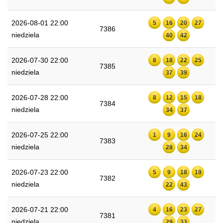
2026-08-01 22:00
5
16
20
27
7386
niedziela
40
42
2026-07-30 22:00
8
18
22
25
7385
niedziela
37
39
2026-07-28 22:00
8
12
15
18
7384
niedziela
34
37
2026-07-25 22:00
1
9
16
24
7383
niedziela
28
34
2026-07-23 22:00
5
9
18
19
7382
niedziela
22
43
2026-07-21 22:00
4
16
23
27
7381
niedziela
29
33