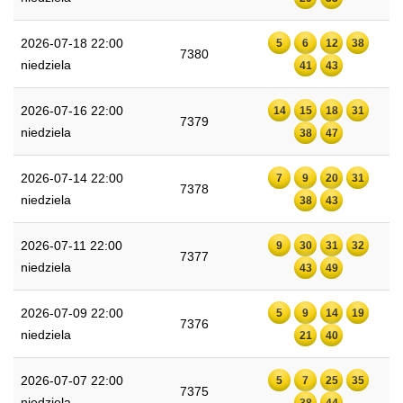
2026-07-18 22:00
5
6
12
38
7380
niedziela
41
43
2026-07-16 22:00
14
15
18
31
7379
niedziela
38
47
2026-07-14 22:00
7
9
20
31
7378
niedziela
38
43
2026-07-11 22:00
9
30
31
32
7377
niedziela
43
49
2026-07-09 22:00
5
9
14
19
7376
niedziela
21
40
2026-07-07 22:00
5
7
25
35
7375
niedziela
38
44