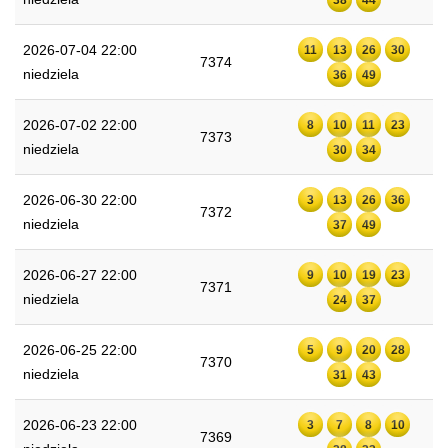
2026-07-04 22:00
11
13
26
30
7374
niedziela
36
49
2026-07-02 22:00
8
10
11
23
7373
niedziela
30
34
2026-06-30 22:00
3
13
26
36
7372
niedziela
37
49
2026-06-27 22:00
9
10
19
23
7371
niedziela
24
37
2026-06-25 22:00
5
9
20
28
7370
niedziela
31
43
2026-06-23 22:00
3
7
8
10
7369