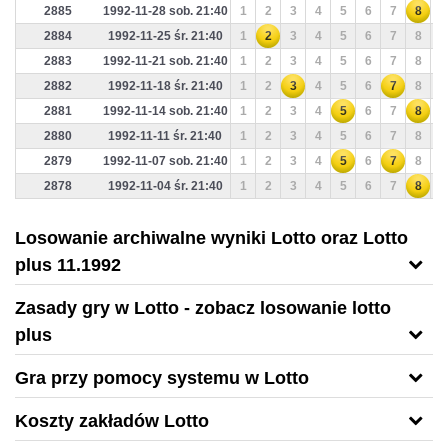
2885
1992-11-28 sob. 21:40
1
2
3
4
5
6
7
8
9
2884
1992-11-25 śr. 21:40
1
2
3
4
5
6
7
8
9
2883
1992-11-21 sob. 21:40
1
2
3
4
5
6
7
8
9
2882
1992-11-18 śr. 21:40
1
2
3
4
5
6
7
8
9
2881
1992-11-14 sob. 21:40
1
2
3
4
5
6
7
8
9
2880
1992-11-11 śr. 21:40
1
2
3
4
5
6
7
8
9
2879
1992-11-07 sob. 21:40
1
2
3
4
5
6
7
8
9
2878
1992-11-04 śr. 21:40
1
2
3
4
5
6
7
8
9
Losowanie archiwalne wyniki Lotto oraz Lotto
plus 11.1992
Zasady gry w Lotto - zobacz losowanie lotto
plus
Gra przy pomocy systemu w Lotto
Koszty zakładów Lotto