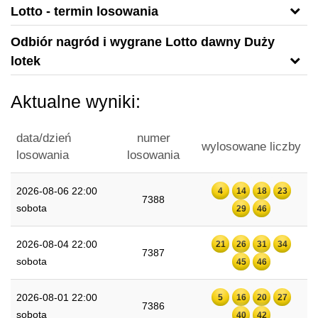
Lotto - termin losowania
Odbiór nagród i wygrane Lotto dawny Duży
lotek
Aktualne wyniki:
data/dzień
numer
wylosowane liczby
losowania
losowania
2026-08-06 22:00
4
14
18
23
7388
sobota
29
46
2026-08-04 22:00
21
26
31
34
7387
sobota
45
46
2026-08-01 22:00
5
16
20
27
7386
sobota
40
42