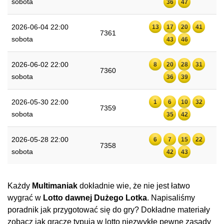
sobota
36
47
2026-06-04 22:00
13
17
20
41
7361
sobota
43
46
2026-06-02 22:00
8
20
28
31
7360
sobota
36
39
2026-05-30 22:00
1
6
10
32
7359
sobota
35
42
2026-05-28 22:00
6
7
15
22
7358
sobota
42
43
Każdy
Multimaniak
dokładnie wie, że nie jest łatwo
wygrać w
Lotto dawnej Dużego Lotka
. Napisaliśmy
poradnik jak przygotować się do gry? Dokładne materiały
zobacz jak gracze typują w lotto niezwykłe pewne zasady