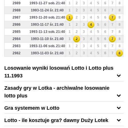
2989
1993-11-27 sob. 21:40
1
2
3
4
5
6
7
8
9
2988
1993-11-24 śr. 21:40
1
2
3
4
5
6
7
8
9
2987
1993-11-20 sob. 21:40
1
2
3
4
5
6
7
8
9
2986
1993-11-17 śr. 21:40
1
2
3
4
5
6
7
8
9
2985
1993-11-13 sob. 21:40
1
2
3
4
5
6
7
8
9
2984
1993-11-10 śr. 21:40
1
2
3
4
5
6
7
8
9
2983
1993-11-06 sob. 21:40
1
2
3
4
5
6
7
8
9
2982
1993-11-03 śr. 21:40
1
2
3
4
5
6
7
8
9
Losowanie wyniki losowań Lotto i Lotto plus
11.1993
Zasady gry w Lotka - archiwalne losowanie
lotto plus
Gra systemem w Lotto
Lotto - ile kosztuje gra? dawny Duży Lotek