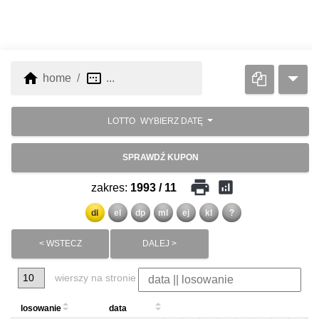
home
image_aspect_ratio
home
...
LOTTO
WYBIERZ DATĘ
SPRAWDŹ KUPON
print
analytics
zakres:
1993 / 11
dl
el
dp
ml
ej
kl
?
< WSTECZ
DALEJ >
wierszy na stronie
losowanie
data