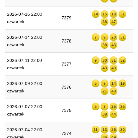
2026-07-16 22:00
14
15
18
31
7379
czwartek
38
47
2026-07-14 22:00
7
9
20
31
7378
czwartek
38
43
2026-07-11 22:00
9
30
31
32
7377
czwartek
43
49
2026-07-09 22:00
5
9
14
19
7376
czwartek
21
40
2026-07-07 22:00
5
7
25
35
7375
czwartek
38
44
2026-07-04 22:00
11
13
26
30
7374
czwartek
36
49