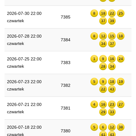
2026-07-30 22:00
8
18
22
25
7385
czwartek
37
39
2026-07-28 22:00
8
12
15
18
7384
czwartek
34
37
2026-07-25 22:00
1
9
16
24
7383
czwartek
28
34
2026-07-23 22:00
5
9
18
19
7382
czwartek
22
43
2026-07-21 22:00
4
16
23
27
7381
czwartek
29
33
2026-07-18 22:00
5
6
12
38
7380
czwartek
41
43