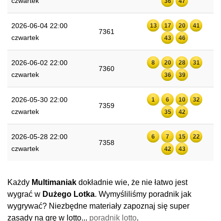
czwartek
36
47
2026-06-04 22:00
13
17
20
41
7361
czwartek
43
46
2026-06-02 22:00
8
20
28
31
7360
czwartek
36
39
2026-05-30 22:00
1
6
10
32
7359
czwartek
35
42
2026-05-28 22:00
6
7
15
22
7358
czwartek
42
43
Każdy
Multimaniak
dokładnie wie, że nie łatwo jest
wygrać w
Dużego Lotka
. Wymyśliliśmy poradnik jak
wygrywać? Niezbędne materiały zapoznaj się super
zasady na grę w lotto...
poradnik lotto
.