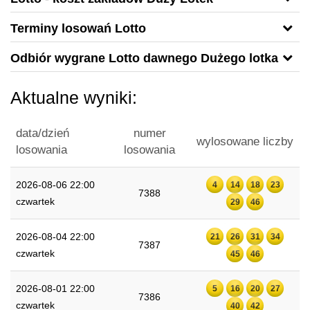
Terminy losowań Lotto
Odbiór wygrane Lotto dawnego Dużego lotka
Aktualne wyniki:
data/dzień
numer
wylosowane liczby
losowania
losowania
2026-08-06 22:00
4
14
18
23
7388
czwartek
29
46
2026-08-04 22:00
21
26
31
34
7387
czwartek
45
46
2026-08-01 22:00
5
16
20
27
7386
czwartek
40
42