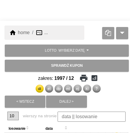
home
image_aspect_ratio
home
...
LOTTO
WYBIERZ DATĘ
SPRAWDŹ KUPON
print
analytics
zakres:
1997 / 12
dl
el
dp
ml
ej
kl
?
< WSTECZ
DALEJ >
wierszy na stronie
losowanie
data