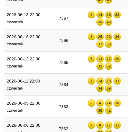
2026-06-18 22:00
3
14
15
22
7367
czwartek
26
40
2026-06-16 22:00
7
25
30
36
7366
czwartek
37
39
2026-06-13 22:00
5
13
17
20
7365
czwartek
31
32
2026-06-11 22:00
7
14
18
31
7364
czwartek
34
39
2026-06-09 22:00
2
4
24
30
7363
czwartek
39
41
2026-06-06 22:00
7
8
17
32
7362