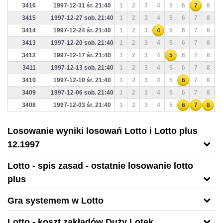
3416
1997-12-31 śr. 21:40
1
2
3
4
5
6
7
8
9
3415
1997-12-27 sob. 21:40
1
2
3
4
5
6
7
8
9
3414
1997-12-24 śr. 21:40
1
2
3
4
5
6
7
8
9
3413
1997-12-20 sob. 21:40
1
2
3
4
5
6
7
8
9
3412
1997-12-17 śr. 21:40
1
2
3
4
5
6
7
8
9
3411
1997-12-13 sob. 21:40
1
2
3
4
5
6
7
8
9
3410
1997-12-10 śr. 21:40
1
2
3
4
5
6
7
8
9
3409
1997-12-06 sob. 21:40
1
2
3
4
5
6
7
8
9
3408
1997-12-03 śr. 21:40
1
2
3
4
5
6
7
8
9
Losowanie wyniki losowań Lotto i Lotto plus
12.1997
Lotto - spis zasad - ostatnie losowanie lotto
plus
Gra systemem w Lotto
Lotto - koszt zakładów Duży Lotek