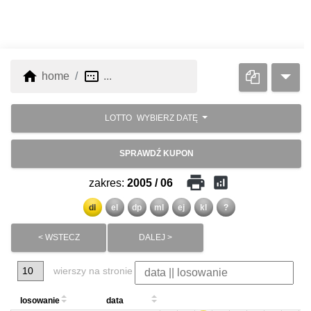
home
image_aspect_ratio
home
...
LOTTO
WYBIERZ DATĘ
SPRAWDŹ KUPON
print
analytics
zakres:
2005 / 06
dl
el
dp
ml
ej
kl
?
< WSTECZ
DALEJ >
wierszy na stronie
losowanie
data