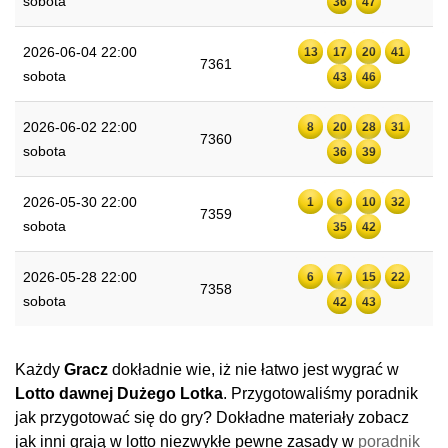
sobota
36
47
2026-06-04 22:00
13
17
20
41
7361
sobota
43
46
2026-06-02 22:00
8
20
28
31
7360
sobota
36
39
2026-05-30 22:00
1
6
10
32
7359
sobota
35
42
2026-05-28 22:00
6
7
15
22
7358
sobota
42
43
Każdy
Gracz
dokładnie wie, iż nie łatwo jest wygrać w
Lotto dawnej Dużego Lotka
. Przygotowaliśmy poradnik
jak przygotować się do gry? Dokładne materiały zobacz
jak inni grają w lotto niezwykłe pewne zasady w
poradnik