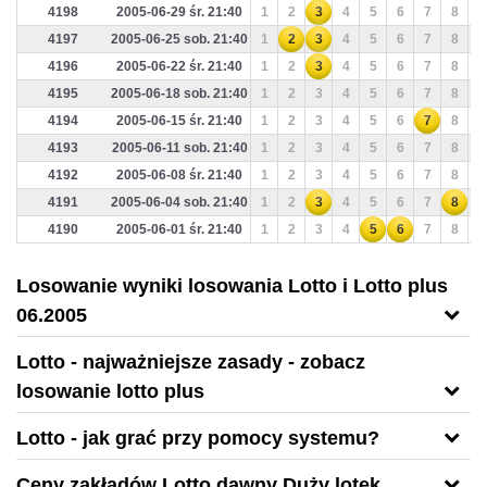
4198
2005-06-29 śr. 21:40
1
2
3
4
5
6
7
8
9
4197
2005-06-25 sob. 21:40
1
2
3
4
5
6
7
8
9
4196
2005-06-22 śr. 21:40
1
2
3
4
5
6
7
8
9
4195
2005-06-18 sob. 21:40
1
2
3
4
5
6
7
8
9
4194
2005-06-15 śr. 21:40
1
2
3
4
5
6
7
8
9
4193
2005-06-11 sob. 21:40
1
2
3
4
5
6
7
8
9
4192
2005-06-08 śr. 21:40
1
2
3
4
5
6
7
8
9
4191
2005-06-04 sob. 21:40
1
2
3
4
5
6
7
8
9
4190
2005-06-01 śr. 21:40
1
2
3
4
5
6
7
8
9
Losowanie wyniki losowania Lotto i Lotto plus
06.2005
Lotto - najważniejsze zasady - zobacz
losowanie lotto plus
Lotto - jak grać przy pomocy systemu?
Ceny zakładów Lotto dawny Duży lotek