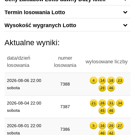
Termin losowania Lotto
Wysokość wygranych Lotto
Aktualne wyniki:
data/dzień
numer
wylosowane liczby
losowania
losowania
2026-08-06 22:00
4
14
18
23
7388
sobota
29
46
2026-08-04 22:00
21
26
31
34
7387
sobota
45
46
2026-08-01 22:00
5
16
20
27
7386
sobota
40
42