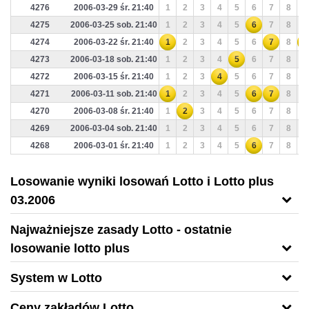
4276
2006-03-29 śr. 21:40
1
2
3
4
5
6
7
8
9
4275
2006-03-25 sob. 21:40
1
2
3
4
5
6
7
8
9
4274
2006-03-22 śr. 21:40
1
2
3
4
5
6
7
8
9
4273
2006-03-18 sob. 21:40
1
2
3
4
5
6
7
8
9
4272
2006-03-15 śr. 21:40
1
2
3
4
5
6
7
8
9
4271
2006-03-11 sob. 21:40
1
2
3
4
5
6
7
8
9
4270
2006-03-08 śr. 21:40
1
2
3
4
5
6
7
8
9
4269
2006-03-04 sob. 21:40
1
2
3
4
5
6
7
8
9
4268
2006-03-01 śr. 21:40
1
2
3
4
5
6
7
8
9
Losowanie wyniki losowań Lotto i Lotto plus
03.2006
Najważniejsze zasady Lotto - ostatnie
losowanie lotto plus
System w Lotto
Ceny zakładów Lotto