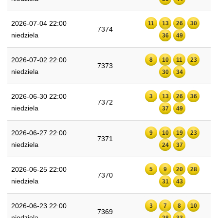
2026-07-04 22:00
11
13
26
30
7374
niedziela
36
49
2026-07-02 22:00
8
10
11
23
7373
niedziela
30
34
2026-06-30 22:00
3
13
26
36
7372
niedziela
37
49
2026-06-27 22:00
9
10
19
23
7371
niedziela
24
37
2026-06-25 22:00
5
9
20
28
7370
niedziela
31
43
2026-06-23 22:00
3
7
8
10
7369
niedziela
28
33