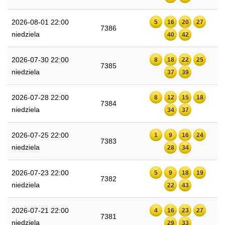
2026-08-01 22:00
5
16
20
27
7386
niedziela
40
42
2026-07-30 22:00
8
18
22
25
7385
niedziela
37
39
2026-07-28 22:00
8
12
15
18
7384
niedziela
34
37
2026-07-25 22:00
1
9
16
24
7383
niedziela
28
34
2026-07-23 22:00
5
9
18
19
7382
niedziela
22
43
2026-07-21 22:00
4
16
23
27
7381
niedziela
29
33