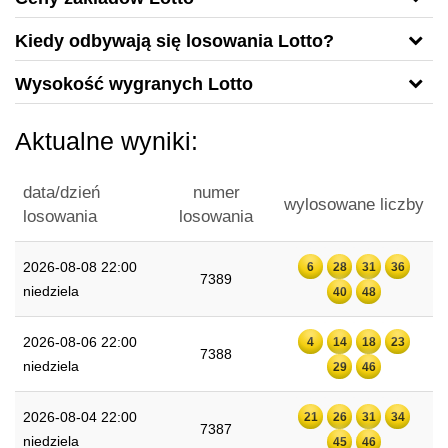
Kiedy odbywają się losowania Lotto?
Wysokość wygranych Lotto
Aktualne wyniki:
data/dzień
numer
wylosowane liczby
losowania
losowania
2026-08-08 22:00
6
28
31
36
7389
niedziela
40
48
2026-08-06 22:00
4
14
18
23
7388
niedziela
29
46
2026-08-04 22:00
21
26
31
34
7387
niedziela
45
46