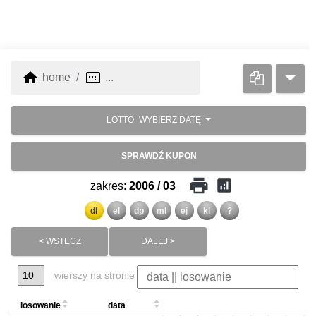
home
image_aspect_ratio
home
...
LOTTO
WYBIERZ DATĘ
SPRAWDŹ KUPON
print
analytics
zakres:
2006 / 03
dl
el
dp
ml
ej
kl
?
< WSTECZ
DALEJ >
wierszy na stronie
losowanie
data