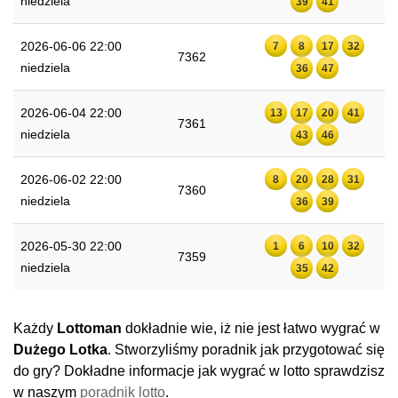
niedziela
39
41
2026-06-06 22:00
7
8
17
32
7362
niedziela
36
47
2026-06-04 22:00
13
17
20
41
7361
niedziela
43
46
2026-06-02 22:00
8
20
28
31
7360
niedziela
36
39
2026-05-30 22:00
1
6
10
32
7359
niedziela
35
42
Każdy
Lottoman
dokładnie wie, iż nie jest łatwo wygrać w
Dużego Lotka
. Stworzyliśmy poradnik jak przygotować się
do gry? Dokładne informacje jak wygrać w lotto sprawdzisz
w naszym
poradnik lotto
.