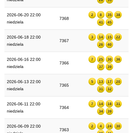
2026-06-20 22:00
2
8
35
38
7368
niedziela
41
45
2026-06-18 22:00
3
14
15
22
7367
niedziela
26
40
2026-06-16 22:00
7
25
30
36
7366
niedziela
37
39
2026-06-13 22:00
5
13
17
20
7365
niedziela
31
32
2026-06-11 22:00
7
14
18
31
7364
niedziela
34
39
2026-06-09 22:00
2
4
24
30
7363