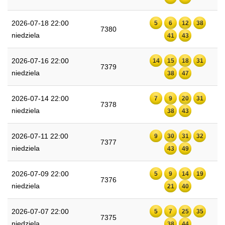
2026-07-18 22:00
5
6
12
38
7380
niedziela
41
43
2026-07-16 22:00
14
15
18
31
7379
niedziela
38
47
2026-07-14 22:00
7
9
20
31
7378
niedziela
38
43
2026-07-11 22:00
9
30
31
32
7377
niedziela
43
49
2026-07-09 22:00
5
9
14
19
7376
niedziela
21
40
2026-07-07 22:00
5
7
25
35
7375
niedziela
38
44