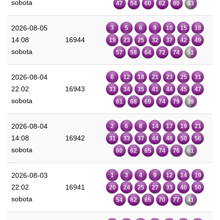
sobota
47
54
60
62
80
63
2026-08-05
3
5
6
9
10
15
18
14:08
16944
19
23
25
32
37
42
49
sobota
57
58
64
72
74
51
2026-08-04
6
12
18
21
23
25
31
22:02
16943
33
34
35
41
44
45
47
sobota
61
68
69
74
79
39
2026-08-04
2
6
8
14
17
19
21
14:08
16942
31
33
37
44
46
50
56
sobota
60
62
65
74
76
61
2026-08-03
1
3
4
9
12
14
19
22:02
16941
20
24
25
27
33
40
50
sobota
54
62
65
70
77
41