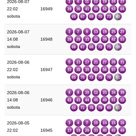
2026-08-07
1
6
11
12
19
24
27
22:02
16949
28
36
41
49
52
53
64
sobota
65
67
69
70
73
80
2026-08-07
3
7
9
13
19
25
27
14:08
16948
28
29
33
35
39
42
53
sobota
66
67
68
72
75
59
2026-08-06
5
13
17
21
27
28
31
22:02
16947
37
38
39
53
56
57
59
sobota
65
70
72
75
76
51
2026-08-06
4
8
10
12
33
34
39
14:08
16946
42
43
44
45
49
51
52
sobota
62
71
78
79
80
61
2026-08-05
3
4
7
10
14
15
16
22:02
16945
17
19
29
33
40
42
44