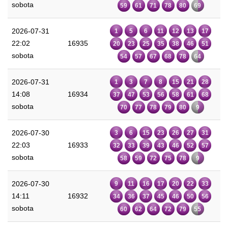
sobota
59
61
71
78
80
69
2026-07-31
1
5
6
11
12
13
17
22:02
16935
20
23
25
35
38
46
51
sobota
54
57
67
68
78
64
2026-07-31
1
3
7
8
15
21
28
14:08
16934
37
47
53
56
58
61
68
sobota
70
77
78
79
80
9
2026-07-30
3
6
15
23
26
27
31
22:03
16933
32
33
39
43
46
52
57
sobota
58
59
72
75
78
9
2026-07-30
9
11
16
17
20
22
33
14:11
16932
34
36
37
45
46
50
56
sobota
60
62
64
72
79
55