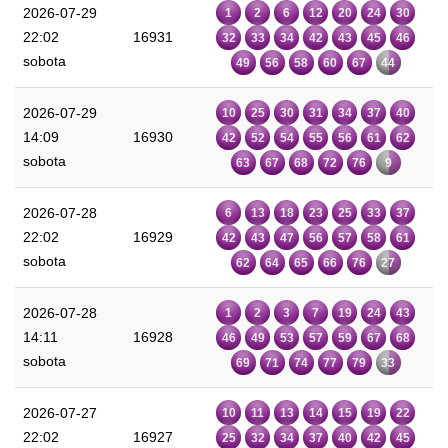
2026-07-29
1
2
6
12
20
24
30
22:02
16931
32
33
34
42
43
45
46
sobota
49
56
58
60
67
44
2026-07-29
10
25
30
31
34
37
40
14:09
16930
42
52
54
55
56
61
62
sobota
63
67
68
72
76
9
2026-07-28
6
13
18
23
25
33
37
22:02
16929
42
43
47
56
57
58
61
sobota
62
64
65
66
76
27
2026-07-28
1
2
3
7
19
24
43
14:11
16928
46
49
53
57
59
67
68
sobota
69
71
74
77
79
33
2026-07-27
10
11
13
14
15
19
22
22:02
16927
25
32
34
37
40
42
45