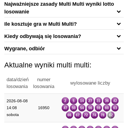
Najważniejsze zasady Multi Multi wyniki lotto
losowanie
Ile kosztuje gra w Multi Multi?
Kiedy odbywają się losowania?
Wygrane, odbiór
Aktualne wyniki multi multi:
data/dzień
numer
wylosowane liczby
losowania
losowania
2026-08-08
2
5
14
27
31
36
42
14:08
16950
47
50
54
56
59
60
63
sobota
66
67
72
74
78
62