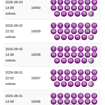
2026-08-03
5
6
10
16
19
33
39
14:08
16940
41
44
48
49
51
61
63
sobota
64
67
69
73
79
2
2026-08-02
1
3
5
12
21
25
27
22:02
16939
40
47
50
57
63
65
67
sobota
69
72
74
75
77
28
2026-08-02
2
3
5
15
16
20
29
14:08
16938
31
32
46
48
49
54
57
sobota
58
59
65
73
75
67
2026-08-01
2
6
13
20
27
28
29
22:02
16937
42
45
48
52
54
62
67
sobota
70
72
73
76
78
61
2026-08-01
4
9
10
11
18
19
24
14:08
16936
27
29
30
31
38
52
58