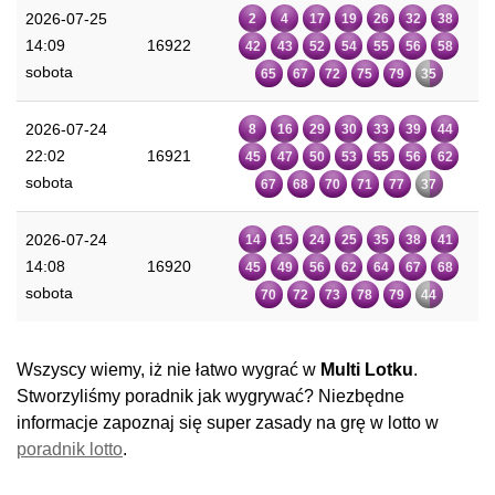
2026-07-25
2
4
17
19
26
32
38
14:09
16922
42
43
52
54
55
56
58
sobota
65
67
72
75
79
35
2026-07-24
8
16
29
30
33
39
44
22:02
16921
45
47
50
53
55
56
62
sobota
67
68
70
71
77
37
2026-07-24
14
15
24
25
35
38
41
14:08
16920
45
49
56
62
64
67
68
sobota
70
72
73
78
79
44
Wszyscy wiemy, iż nie łatwo wygrać w
Multi Lotku
.
Stworzyliśmy poradnik jak wygrywać? Niezbędne
informacje zapoznaj się super zasady na grę w lotto w
poradnik lotto
.