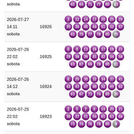
sobota
62
64
71
77
80
63
2026-07-27
2
12
14
17
20
25
29
14:11
16926
35
38
40
44
51
52
57
sobota
62
70
77
78
80
75
2026-07-26
6
9
13
16
17
19
21
22:02
16925
28
38
39
41
42
54
58
sobota
63
67
68
78
80
61
2026-07-26
6
20
30
32
34
37
41
14:12
16924
42
43
47
48
52
60
62
sobota
63
67
73
74
80
26
2026-07-25
2
5
7
8
14
20
21
22:02
16923
36
37
51
54
61
63
66
sobota
73
74
76
78
80
9