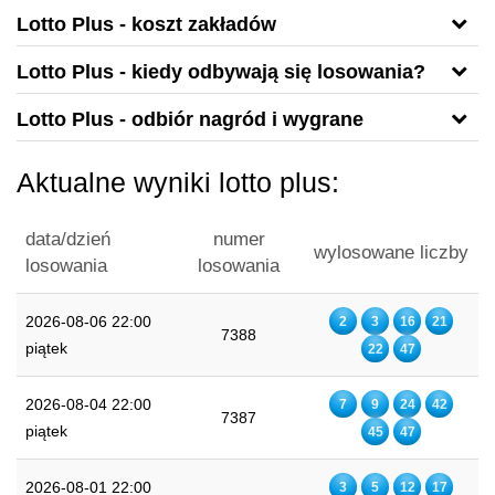
Lotto Plus - koszt zakładów
Lotto Plus - kiedy odbywają się losowania?
Lotto Plus - odbiór nagród i wygrane
Aktualne wyniki lotto plus:
data/dzień
numer
wylosowane liczby
losowania
losowania
2026-08-06 22:00
2
3
16
21
7388
piątek
22
47
2026-08-04 22:00
7
9
24
42
7387
piątek
45
47
2026-08-01 22:00
3
5
12
17