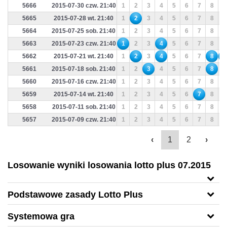
5666
2015-07-30 czw. 21:40
1
2
3
4
5
6
7
8
9
5665
2015-07-28 wt. 21:40
1
2
3
4
5
6
7
8
9
5664
2015-07-25 sob. 21:40
1
2
3
4
5
6
7
8
9
5663
2015-07-23 czw. 21:40
1
2
3
4
5
6
7
8
9
5662
2015-07-21 wt. 21:40
1
2
3
4
5
6
7
8
9
5661
2015-07-18 sob. 21:40
1
2
3
4
5
6
7
8
9
5660
2015-07-16 czw. 21:40
1
2
3
4
5
6
7
8
9
5659
2015-07-14 wt. 21:40
1
2
3
4
5
6
7
8
9
5658
2015-07-11 sob. 21:40
1
2
3
4
5
6
7
8
9
5657
2015-07-09 czw. 21:40
1
2
3
4
5
6
7
8
9
‹
1
2
›
Losowanie wyniki losowania lotto plus 07.2015
Podstawowe zasady Lotto Plus
Systemowa gra