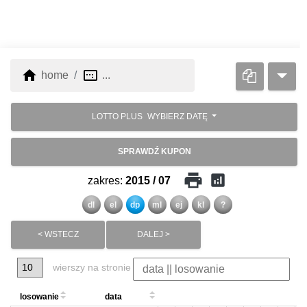
home
image_aspect_ratio
home
...
LOTTO PLUS
WYBIERZ DATĘ
SPRAWDŹ KUPON
print
analytics
zakres:
2015 / 07
dl
el
dp
ml
ej
kl
?
< WSTECZ
DALEJ >
wierszy na stronie
losowanie
data