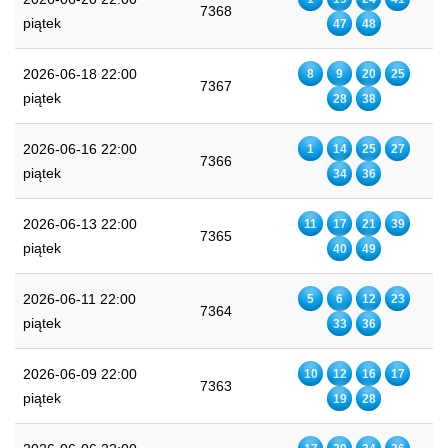
7368
piątek
47
48
2026-06-18 22:00
8
9
20
25
7367
piątek
28
38
2026-06-16 22:00
1
14
25
27
7366
piątek
34
36
2026-06-13 22:00
11
17
21
39
7365
piątek
40
49
2026-06-11 22:00
5
6
12
23
7364
piątek
33
36
2026-06-09 22:00
10
12
16
17
7363
piątek
19
28