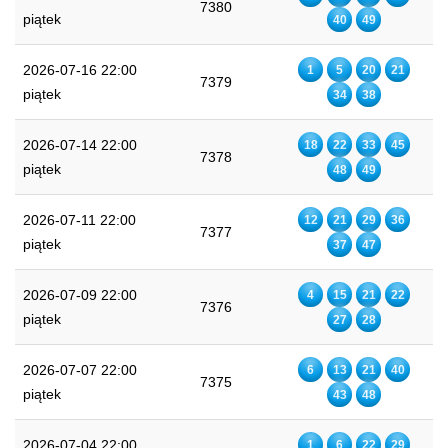
7380
piątek
40
49
2026-07-16 22:00
1
5
20
21
7379
piątek
34
38
2026-07-14 22:00
18
22
33
45
7378
piątek
48
49
2026-07-11 22:00
12
21
29
36
7377
piątek
37
47
2026-07-09 22:00
4
15
21
22
7376
piątek
27
28
2026-07-07 22:00
6
13
21
40
7375
piątek
43
48
2026-07-04 22:00
1
6
22
29