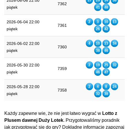
2026-06-06 22:00
17
29
34
36
7362
piątek
41
48
2026-06-04 22:00
2
3
10
13
7361
piątek
26
42
2026-06-02 22:00
4
10
13
34
7360
piątek
38
46
2026-05-30 22:00
2
19
25
32
7359
piątek
46
47
2026-05-28 22:00
2
4
8
24
7358
piątek
32
38
Każdy zapewne wie, że nie jest łatwo wygrać w
Lotto z
Plusem dawnej Duży Lotek
. Przygotowaliśmy poradnik
jak przygotować się do gry? Dokładne informacje zapoznaj