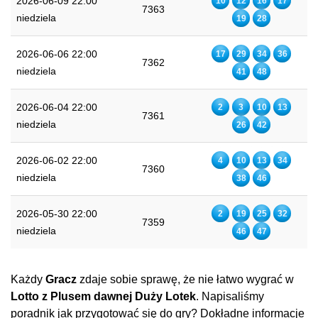
2026-06-09 22:00
10
12
16
17
7363
niedziela
19
28
2026-06-06 22:00
17
29
34
36
7362
niedziela
41
48
2026-06-04 22:00
2
3
10
13
7361
niedziela
26
42
2026-06-02 22:00
4
10
13
34
7360
niedziela
38
46
2026-05-30 22:00
2
19
25
32
7359
niedziela
46
47
Każdy
Gracz
zdaje sobie sprawę, że nie łatwo wygrać w
Lotto z Plusem dawnej Duży Lotek
. Napisaliśmy
poradnik jak przygotować się do gry? Dokładne informacje