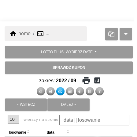
home
image_aspect_ratio
home
...
LOTTO PLUS
WYBIERZ DATĘ
SPRAWDŹ KUPON
print
analytics
zakres:
2022 / 09
dl
el
dp
ml
ej
kl
?
< WSTECZ
DALEJ >
wierszy na stronie
losowanie
data