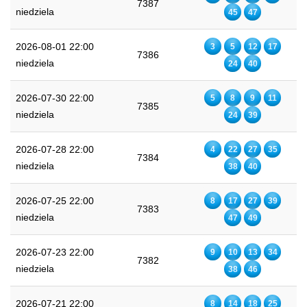
7387
niedziela
45
47
2026-08-01 22:00
3
5
12
17
7386
niedziela
24
40
2026-07-30 22:00
5
8
9
11
7385
niedziela
24
39
2026-07-28 22:00
4
22
27
35
7384
niedziela
38
40
2026-07-25 22:00
8
17
27
39
7383
niedziela
47
49
2026-07-23 22:00
9
10
13
34
7382
niedziela
38
46
2026-07-21 22:00
8
14
18
25