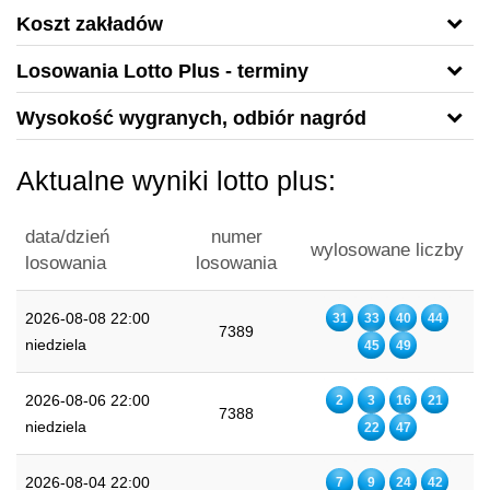
Koszt zakładów
Losowania Lotto Plus - terminy
Wysokość wygranych, odbiór nagród
Aktualne wyniki lotto plus:
data/dzień
numer
wylosowane liczby
losowania
losowania
2026-08-08 22:00
31
33
40
44
7389
niedziela
45
49
2026-08-06 22:00
2
3
16
21
7388
niedziela
22
47
2026-08-04 22:00
7
9
24
42