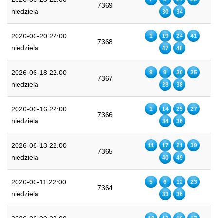
7369
niedziela
30
34
2026-06-20 22:00
1
19
24
41
7368
niedziela
47
48
2026-06-18 22:00
8
9
20
25
7367
niedziela
28
38
2026-06-16 22:00
1
14
25
27
7366
niedziela
34
36
2026-06-13 22:00
11
17
21
39
7365
niedziela
40
49
2026-06-11 22:00
5
6
12
23
7364
niedziela
33
36