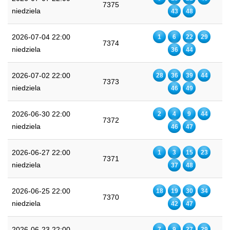
7375
niedziela
43
48
2026-07-04 22:00
1
6
22
29
7374
niedziela
36
44
2026-07-02 22:00
28
36
39
44
7373
niedziela
46
49
2026-06-30 22:00
2
4
9
44
7372
niedziela
46
47
2026-06-27 22:00
1
3
15
23
7371
niedziela
37
48
2026-06-25 22:00
18
19
30
34
7370
niedziela
42
47
2026-06-23 22:00
7
9
27
29