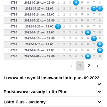
6785
2022-09-29 czw. 22:00
1
2
3
4
5
6
7
8
9
6784
2022-09-27 wt. 22:00
1
2
3
4
5
6
7
8
9
6783
2022-09-24 sob. 22:00
1
2
3
4
5
6
7
8
9
6782
2022-09-22 czw. 22:00
1
2
3
4
5
6
7
8
9
6781
2022-09-20 wt. 22:00
1
2
3
4
5
6
7
8
9
6780
2022-09-17 sob. 22:00
1
2
3
4
5
6
7
8
9
6779
2022-09-15 czw. 22:00
1
2
3
4
5
6
7
8
9
6778
2022-09-13 wt. 22:00
1
2
3
4
5
6
7
8
9
6777
2022-09-10 sob. 22:00
1
2
3
4
5
6
7
8
9
6776
2022-09-08 czw. 22:00
1
2
3
4
5
6
7
8
9
‹
1
2
›
Losowanie wyniki losowania lotto plus 09.2022
Podstawowe zasady Lotto Plus
Lotto Plus - systemy