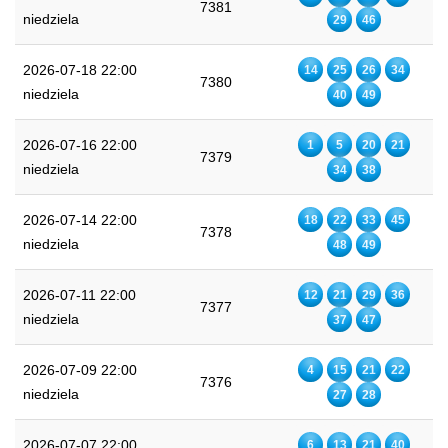
7381
niedziela
29
46
2026-07-18 22:00
14
25
26
34
7380
niedziela
40
49
2026-07-16 22:00
1
5
20
21
7379
niedziela
34
38
2026-07-14 22:00
18
22
33
45
7378
niedziela
48
49
2026-07-11 22:00
12
21
29
36
7377
niedziela
37
47
2026-07-09 22:00
4
15
21
22
7376
niedziela
27
28
2026-07-07 22:00
6
13
21
40