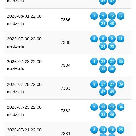
niedziela
45
47
2026-08-01 22:00
3
5
12
17
7386
niedziela
24
40
2026-07-30 22:00
5
8
9
11
7385
niedziela
24
39
2026-07-28 22:00
4
22
27
35
7384
niedziela
38
40
2026-07-25 22:00
8
17
27
39
7383
niedziela
47
49
2026-07-23 22:00
9
10
13
34
7382
niedziela
38
46
2026-07-21 22:00
8
14
18
25
7381