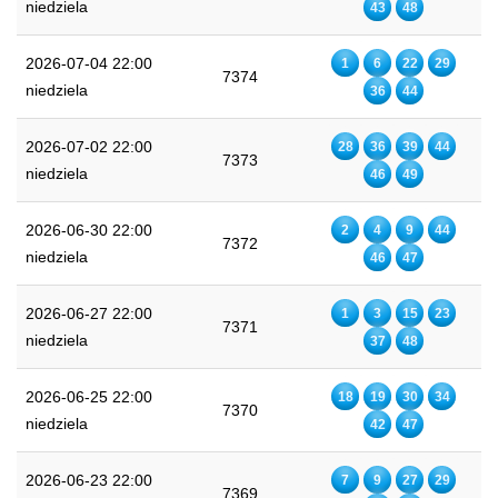
niedziela
43
48
2026-07-04 22:00
1
6
22
29
7374
niedziela
36
44
2026-07-02 22:00
28
36
39
44
7373
niedziela
46
49
2026-06-30 22:00
2
4
9
44
7372
niedziela
46
47
2026-06-27 22:00
1
3
15
23
7371
niedziela
37
48
2026-06-25 22:00
18
19
30
34
7370
niedziela
42
47
2026-06-23 22:00
7
9
27
29
7369