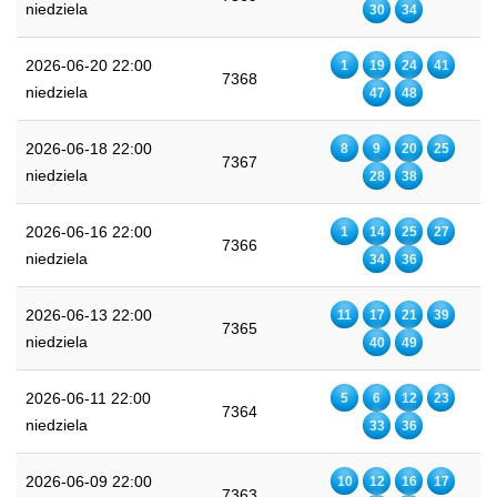
niedziela
30
34
2026-06-20 22:00
1
19
24
41
7368
niedziela
47
48
2026-06-18 22:00
8
9
20
25
7367
niedziela
28
38
2026-06-16 22:00
1
14
25
27
7366
niedziela
34
36
2026-06-13 22:00
11
17
21
39
7365
niedziela
40
49
2026-06-11 22:00
5
6
12
23
7364
niedziela
33
36
2026-06-09 22:00
10
12
16
17
7363