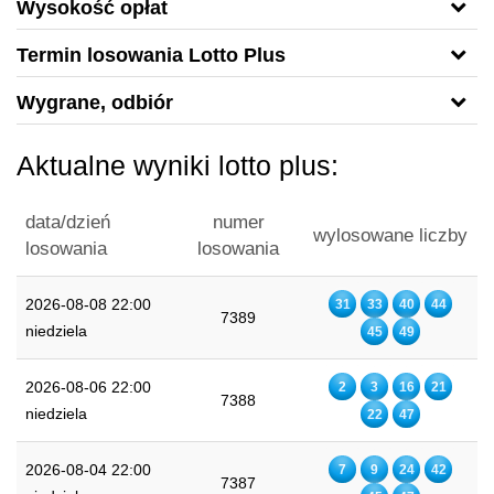
Wysokość opłat
Termin losowania Lotto Plus
Wygrane, odbiór
Aktualne wyniki lotto plus:
data/dzień
numer
wylosowane liczby
losowania
losowania
2026-08-08 22:00
31
33
40
44
7389
niedziela
45
49
2026-08-06 22:00
2
3
16
21
7388
niedziela
22
47
2026-08-04 22:00
7
9
24
42
7387