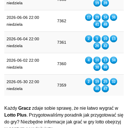
niedziela
19
28
2026-06-06 22:00
17
29
34
36
7362
niedziela
41
48
2026-06-04 22:00
2
3
10
13
7361
niedziela
26
42
2026-06-02 22:00
4
10
13
34
7360
niedziela
38
46
2026-05-30 22:00
2
19
25
32
7359
niedziela
46
47
Każdy
Gracz
zdaje sobie sprawę, że nie łatwo wygrać w
Lotto Plus
. Przygotowaliśmy poradnik jak przygotować się
do gry? Niezbędne informacje jak grać w gry lotto obejrzyj