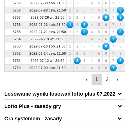
6759
2022-07-30 sob. 21:50
1
2
3
4
5
6
7
8
9
6758
2022-07-28 czw. 21:50
1
2
3
4
5
6
7
8
9
6757
2022-07-26 wt. 21:50
1
2
3
4
5
6
7
8
9
6756
2022-07-23 sob. 21:50
1
2
3
4
5
6
7
8
9
6755
2022-07-21 czw. 21:50
1
2
3
4
5
6
7
8
9
6754
2022-07-19 wt. 21:50
1
2
3
4
5
6
7
8
9
6753
2022-07-16 sob. 21:50
1
2
3
4
5
6
7
8
9
6752
2022-07-14 czw. 21:50
1
2
3
4
5
6
7
8
9
6751
2022-07-12 wt. 21:50
1
2
3
4
5
6
7
8
9
6750
2022-07-09 sob. 21:50
1
2
3
4
5
6
7
8
9
‹
1
2
›
Losowanie wyniki losowań lotto plus 07.2022
Lotto Plus - zasady gry
Gra systemem - zasady