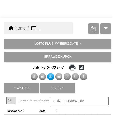
home
image_aspect_ratio
home
...
LOTTO PLUS
WYBIERZ DATĘ
SPRAWDŹ KUPON
print
analytics
zakres:
2022 / 07
dl
el
dp
ml
ej
kl
?
< WSTECZ
DALEJ >
wierszy na stronie
losowanie
data