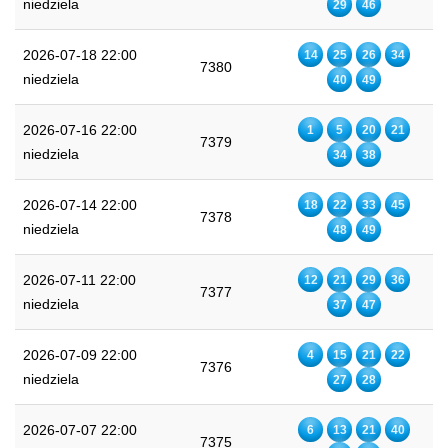
niedziela
29
46
2026-07-18 22:00
14
25
26
34
7380
niedziela
40
49
2026-07-16 22:00
1
5
20
21
7379
niedziela
34
38
2026-07-14 22:00
18
22
33
45
7378
niedziela
48
49
2026-07-11 22:00
12
21
29
36
7377
niedziela
37
47
2026-07-09 22:00
4
15
21
22
7376
niedziela
27
28
2026-07-07 22:00
6
13
21
40
7375