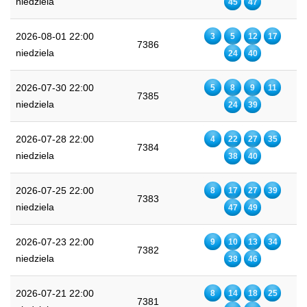
niedziela
45
47
2026-08-01 22:00
3
5
12
17
7386
niedziela
24
40
2026-07-30 22:00
5
8
9
11
7385
niedziela
24
39
2026-07-28 22:00
4
22
27
35
7384
niedziela
38
40
2026-07-25 22:00
8
17
27
39
7383
niedziela
47
49
2026-07-23 22:00
9
10
13
34
7382
niedziela
38
46
2026-07-21 22:00
8
14
18
25
7381