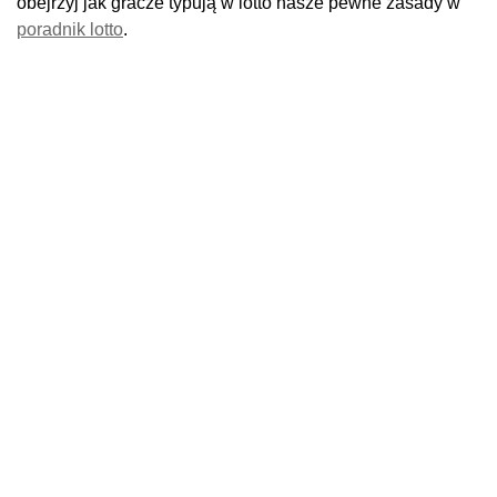
obejrzyj jak gracze typują w lotto nasze pewne zasady w
poradnik lotto
.