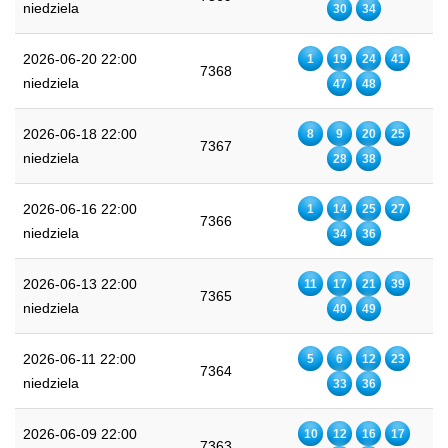
niedziela
30
34
2026-06-20 22:00
1
19
24
41
7368
niedziela
47
48
2026-06-18 22:00
8
9
20
25
7367
niedziela
28
38
2026-06-16 22:00
1
14
25
27
7366
niedziela
34
36
2026-06-13 22:00
11
17
21
39
7365
niedziela
40
49
2026-06-11 22:00
5
6
12
23
7364
niedziela
33
36
2026-06-09 22:00
10
12
16
17
7363