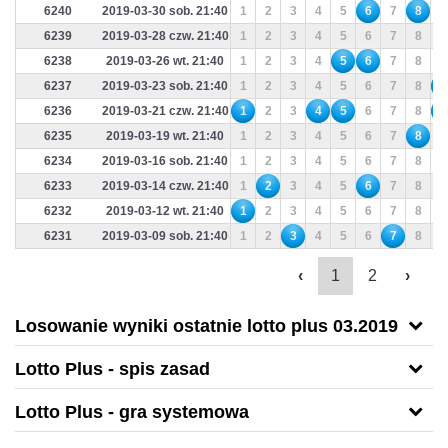
6240
2019-03-30 sob. 21:40
1
2
3
4
5
6
7
8
9
6239
2019-03-28 czw. 21:40
1
2
3
4
5
6
7
8
9
6238
2019-03-26 wt. 21:40
1
2
3
4
5
6
7
8
9
6237
2019-03-23 sob. 21:40
1
2
3
4
5
6
7
8
9
6236
2019-03-21 czw. 21:40
1
2
3
4
5
6
7
8
9
6235
2019-03-19 wt. 21:40
1
2
3
4
5
6
7
8
9
6234
2019-03-16 sob. 21:40
1
2
3
4
5
6
7
8
9
6233
2019-03-14 czw. 21:40
1
2
3
4
5
6
7
8
9
6232
2019-03-12 wt. 21:40
1
2
3
4
5
6
7
8
9
6231
2019-03-09 sob. 21:40
1
2
3
4
5
6
7
8
9
‹
1
2
›
Losowanie wyniki ostatnie lotto plus 03.2019
Lotto Plus - spis zasad
Lotto Plus - gra systemowa