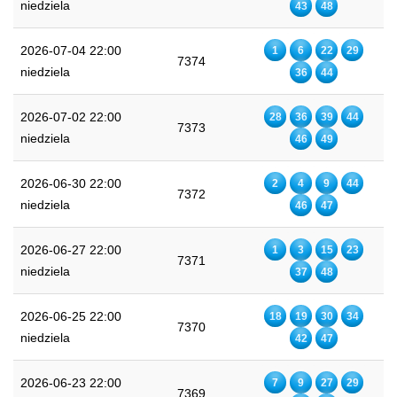
niedziela
43
48
2026-07-04 22:00
1
6
22
29
7374
niedziela
36
44
2026-07-02 22:00
28
36
39
44
7373
niedziela
46
49
2026-06-30 22:00
2
4
9
44
7372
niedziela
46
47
2026-06-27 22:00
1
3
15
23
7371
niedziela
37
48
2026-06-25 22:00
18
19
30
34
7370
niedziela
42
47
2026-06-23 22:00
7
9
27
29
7369