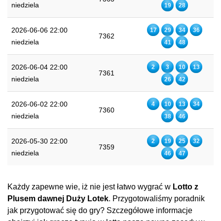
niedziela
19
28
2026-06-06 22:00
17
29
34
36
7362
niedziela
41
48
2026-06-04 22:00
2
3
10
13
7361
niedziela
26
42
2026-06-02 22:00
4
10
13
34
7360
niedziela
38
46
2026-05-30 22:00
2
19
25
32
7359
niedziela
46
47
Każdy zapewne wie, iż nie jest łatwo wygrać w
Lotto z
Plusem dawnej Duży Lotek
. Przygotowaliśmy poradnik
jak przygotować się do gry? Szczegółowe informacje