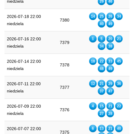
niedziela
29
46
2026-07-18 22:00
14
25
26
34
7380
niedziela
40
49
2026-07-16 22:00
1
5
20
21
7379
niedziela
34
38
2026-07-14 22:00
18
22
33
45
7378
niedziela
48
49
2026-07-11 22:00
12
21
29
36
7377
niedziela
37
47
2026-07-09 22:00
4
15
21
22
7376
niedziela
27
28
2026-07-07 22:00
6
13
21
40
7375