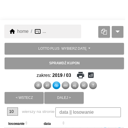
home
image_aspect_ratio
home
...
LOTTO PLUS
WYBIERZ DATĘ
SPRAWDŹ KUPON
print
analytics
zakres:
2019 / 03
dl
el
dp
ml
ej
kl
?
< WSTECZ
DALEJ >
wierszy na stronie
losowanie
data