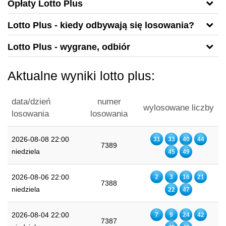
Opłaty Lotto Plus
Lotto Plus - kiedy odbywają się losowania?
Lotto Plus - wygrane, odbiór
Aktualne wyniki lotto plus:
data/dzień
numer
wylosowane liczby
losowania
losowania
2026-08-08 22:00
31
33
40
44
7389
niedziela
45
49
2026-08-06 22:00
2
3
16
21
7388
niedziela
22
47
2026-08-04 22:00
7
9
24
42
7387