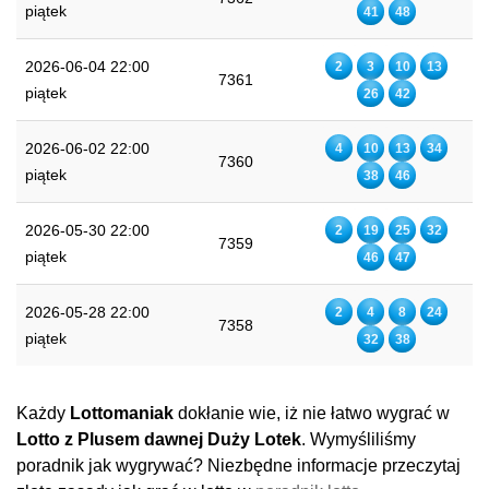
piątek
41
48
2026-06-04 22:00
2
3
10
13
7361
piątek
26
42
2026-06-02 22:00
4
10
13
34
7360
piątek
38
46
2026-05-30 22:00
2
19
25
32
7359
piątek
46
47
2026-05-28 22:00
2
4
8
24
7358
piątek
32
38
Każdy
Lottomaniak
dokłanie wie, iż nie łatwo wygrać w
Lotto z Plusem dawnej Duży Lotek
. Wymyśliliśmy
poradnik jak wygrywać? Niezbędne informacje przeczytaj