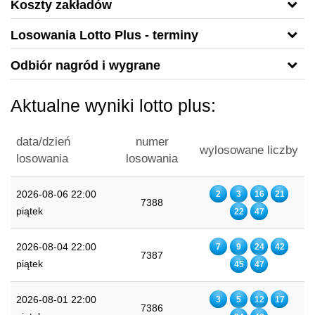
Koszty zakładów
Losowania Lotto Plus - terminy
Odbiór nagród i wygrane
Aktualne wyniki lotto plus:
data/dzień
numer
wylosowane liczby
losowania
losowania
2026-08-06 22:00
2
3
16
21
7388
piątek
22
47
2026-08-04 22:00
7
9
24
42
7387
piątek
45
47
2026-08-01 22:00
3
5
12
17
7386