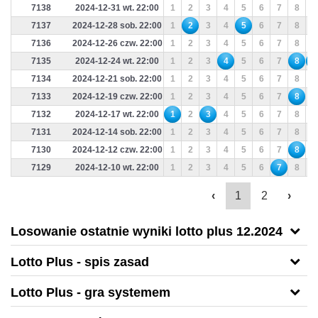
7138
2024-12-31 wt. 22:00
1
2
3
4
5
6
7
8
9
7137
2024-12-28 sob. 22:00
1
2
3
4
5
6
7
8
9
7136
2024-12-26 czw. 22:00
1
2
3
4
5
6
7
8
9
7135
2024-12-24 wt. 22:00
1
2
3
4
5
6
7
8
9
7134
2024-12-21 sob. 22:00
1
2
3
4
5
6
7
8
9
7133
2024-12-19 czw. 22:00
1
2
3
4
5
6
7
8
9
7132
2024-12-17 wt. 22:00
1
2
3
4
5
6
7
8
9
7131
2024-12-14 sob. 22:00
1
2
3
4
5
6
7
8
9
7130
2024-12-12 czw. 22:00
1
2
3
4
5
6
7
8
9
7129
2024-12-10 wt. 22:00
1
2
3
4
5
6
7
8
9
‹
1
2
›
Losowanie ostatnie wyniki lotto plus 12.2024
Lotto Plus - spis zasad
Lotto Plus - gra systemem