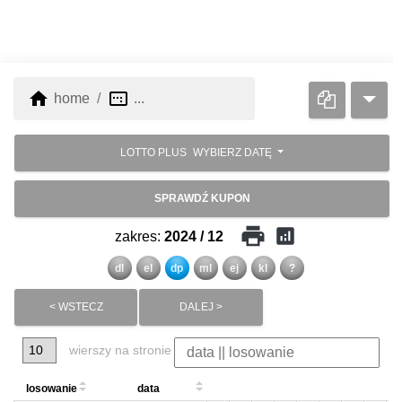
home
image_aspect_ratio
home
...
LOTTO PLUS
WYBIERZ DATĘ
SPRAWDŹ KUPON
print
analytics
zakres:
2024 / 12
dl
el
dp
ml
ej
kl
?
< WSTECZ
DALEJ >
wierszy na stronie
losowanie
data