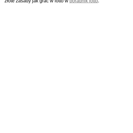
złote zasady jak grać w lotto w
poradnik lotto
.