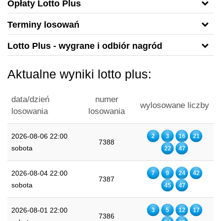
Opłaty Lotto Plus
Terminy losowań
Lotto Plus - wygrane i odbiór nagród
Aktualne wyniki lotto plus:
data/dzień
numer
wylosowane liczby
losowania
losowania
2026-08-06 22:00
2
3
16
21
7388
sobota
22
47
2026-08-04 22:00
7
9
24
42
7387
sobota
45
47
2026-08-01 22:00
3
5
12
17
7386