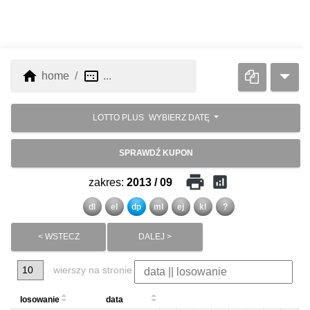
home
image_aspect_ratio
home
...
LOTTO PLUS
WYBIERZ DATĘ
SPRAWDŹ KUPON
print
analytics
zakres:
2013 / 09
dl
el
dp
ml
ej
kl
?
< WSTECZ
DALEJ >
wierszy na stronie
losowanie
data