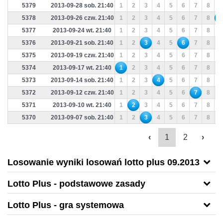
5379
2013-09-28 sob. 21:40
1
2
3
4
5
6
7
8
9
5378
2013-09-26 czw. 21:40
1
2
3
4
5
6
7
8
9
5377
2013-09-24 wt. 21:40
1
2
3
4
5
6
7
8
9
5376
2013-09-21 sob. 21:40
1
2
3
4
5
6
7
8
9
5375
2013-09-19 czw. 21:40
1
2
3
4
5
6
7
8
9
5374
2013-09-17 wt. 21:40
1
2
3
4
5
6
7
8
9
5373
2013-09-14 sob. 21:40
1
2
3
4
5
6
7
8
9
5372
2013-09-12 czw. 21:40
1
2
3
4
5
6
7
8
9
5371
2013-09-10 wt. 21:40
1
2
3
4
5
6
7
8
9
5370
2013-09-07 sob. 21:40
1
2
3
4
5
6
7
8
9
‹
1
2
›
Losowanie wyniki losowań lotto plus 09.2013
Lotto Plus - podstawowe zasady
Lotto Plus - gra systemowa