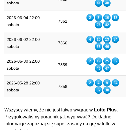
sobota
41
48
2026-06-04 22:00
2
3
10
13
7361
sobota
26
42
2026-06-02 22:00
4
10
13
34
7360
sobota
38
46
2026-05-30 22:00
2
19
25
32
7359
sobota
46
47
2026-05-28 22:00
2
4
8
24
7358
sobota
32
38
Wszyscy wiemy, że nie jest łatwo wygrać w
Lotto Plus
.
Przygotowaliśmy poradnik jak wygrywać? Dokładne
informacje zapoznaj się super zasady na grę w lotto w